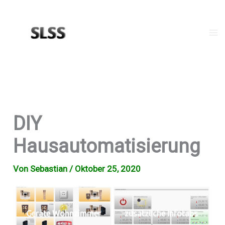
Zum
Inhalt
springen
Ma
Me
DIY
Hausautomatisierung
Von
Sebastian
/
Oktober 25, 2020
Geräte Wohnzimmer
zusätzliche Infotabs