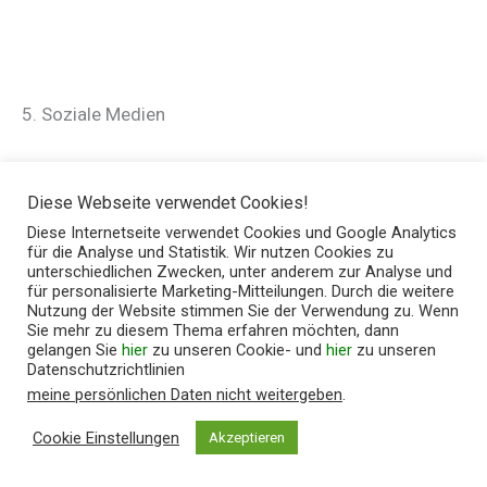
5. Soziale Medien
Facebook Plugins (Like & Share-Button)
Diese Webseite verwendet Cookies!
Auf dieser Website sind Plugins des sozialen
Diese Internetseite verwendet Cookies und Google Analytics
Netzwerks Facebook integriert. Anbieter dieses
für die Analyse und Statistik. Wir nutzen Cookies zu
Dienstes ist die Facebook Ireland Limited, 4 Grand
unterschiedlichen Zwecken, unter anderem zur Analyse und
für personalisierte Marketing-Mitteilungen. Durch die weitere
Canal Square, Dublin 2, Irland. Die erfassten Daten
Nutzung der Website stimmen Sie der Verwendung zu. Wenn
werden nach Aussage von Facebook jedoch auch in
Sie mehr zu diesem Thema erfahren möchten, dann
gelangen Sie
hier
zu unseren Cookie- und
hier
zu unseren
die USA und in andere Drittländer übertragen.
Datenschutzrichtlinien
meine persönlichen Daten nicht weitergeben
.
Die Facebook Plugins erkennen Sie an dem Facebook-
Cookie Einstellungen
Akzeptieren
Logo oder dem „Like-Button“ („Gefällt mir“) auf dieser
Website. Eine Übersicht über die Facebook Plugins