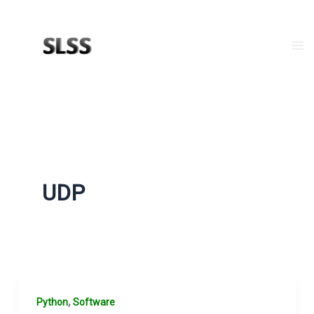
Zum
Inhalt
springen
Ma
Me
UDP
,
Python
Software