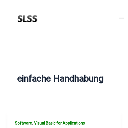
Zum
Inhalt
springen
Ma
Me
einfache Handhabung
,
Software
Visual Basic for Applications